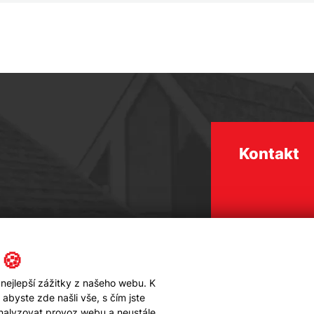
Kontakt
 🍪
nejlepší zážitky z našeho webu. K
byste zde našli vše, s čím jste
analyzovat provoz webu a neustále