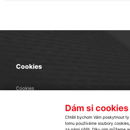
Cookies
Cookies
Seznam souborů cookies
Dám si cookies
Nastavení cookies
Chtěli bychom Vám poskytnout ty 
tomu používáme soubory cookies, a
za námi přišli. Díky nim můžeme 