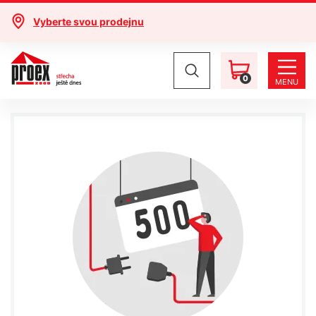
Vyberte svou prodejnu
0
MENU