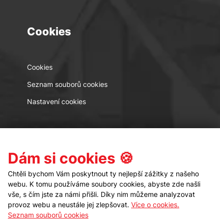
Cookies
Cookies
Seznam souborů cookies
Nastavení cookies
Kontakt
Sledujte nás
Dám si cookies 🍪
Chtěli bychom Vám poskytnout ty nejlepší zážitky z našeho
webu. K tomu používáme soubory cookies, abyste zde našli
vše, s čím jste za námi přišli. Díky nim můžeme analyzovat
provoz webu a neustále jej zlepšovat.
Více o cookies.
Seznam souborů cookies