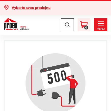
Vyberte svou prodejnu
0
MENU