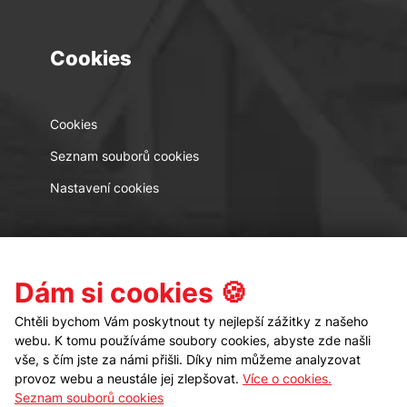
Cookies
Cookies
Seznam souborů cookies
Nastavení cookies
Kontakt
Sledujte nás
Dám si cookies 🍪
Chtěli bychom Vám poskytnout ty nejlepší zážitky z našeho
webu. K tomu používáme soubory cookies, abyste zde našli
vše, s čím jste za námi přišli. Díky nim můžeme analyzovat
provoz webu a neustále jej zlepšovat.
Více o cookies.
Seznam souborů cookies