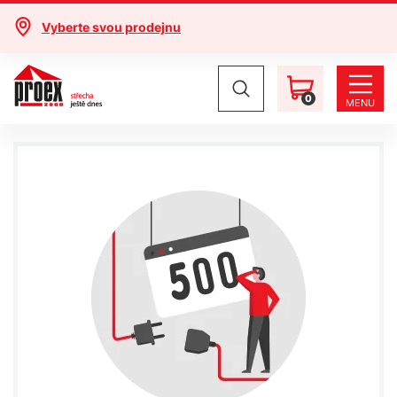
Vyberte svou prodejnu
0
MENU