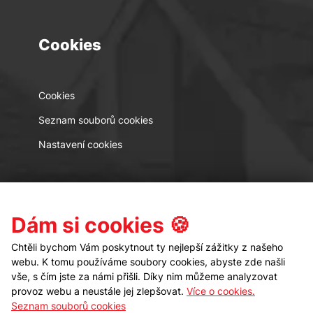
Cookies
Cookies
Seznam souborů cookies
Nastavení cookies
Kontakt
Sledujte nás
Dám si cookies 🍪
Chtěli bychom Vám poskytnout ty nejlepší zážitky z našeho
webu. K tomu používáme soubory cookies, abyste zde našli
vše, s čím jste za námi přišli. Díky nim můžeme analyzovat
provoz webu a neustále jej zlepšovat.
Více o cookies.
Seznam souborů cookies