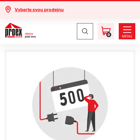
Vyberte svou prodejnu
0
MENU