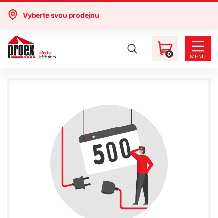
Vyberte svou prodejnu
0
MENU