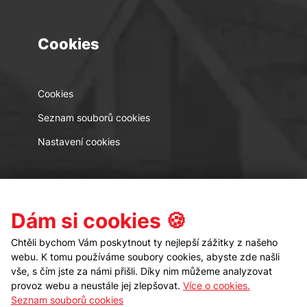
Cookies
Cookies
Seznam souborů cookies
Nastavení cookies
Kontakt
Sledujte nás
Dám si cookies 🍪
Chtěli bychom Vám poskytnout ty nejlepší zážitky z našeho
webu. K tomu používáme soubory cookies, abyste zde našli
vše, s čím jste za námi přišli. Díky nim můžeme analyzovat
provoz webu a neustále jej zlepšovat.
Více o cookies.
Seznam souborů cookies