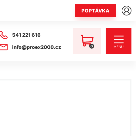
POPTÁVKA
541 221 616
0
info@proex2000.cz
MENU