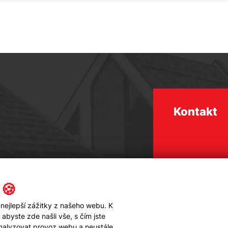
Kontakt
 🍪
nejlepší zážitky z našeho webu. K
byste zde našli vše, s čím jste
analyzovat provoz webu a neustále