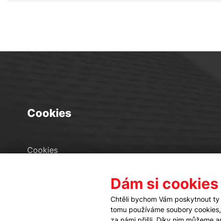
Cookies
Cookies
Seznam souborů cookies
Dám si cookies
Nastavení cookies
Chtěli bychom Vám poskytnout ty 
tomu používáme soubory cookies, a
za námi přišli. Díky nim můžeme 