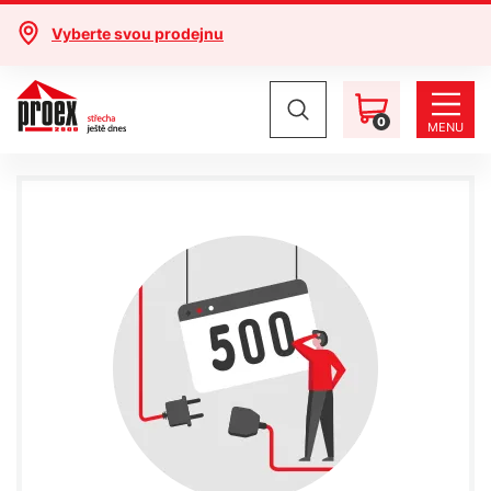
Vyberte svou prodejnu
0
MENU