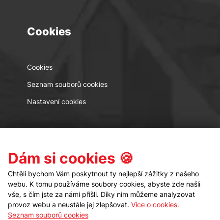
Cookies
Cookies
Seznam souborů cookies
Nastavení cookies
Kontakt
Sledujte nás
Dám si cookies 🍪
Chtěli bychom Vám poskytnout ty nejlepší zážitky z našeho
webu. K tomu používáme soubory cookies, abyste zde našli
vše, s čím jste za námi přišli. Díky nim můžeme analyzovat
provoz webu a neustále jej zlepšovat.
Více o cookies.
Seznam souborů cookies