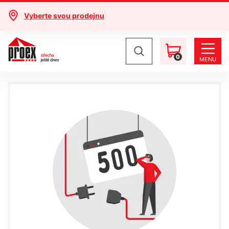
Vyberte svou prodejnu
0
MENU