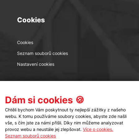
Cookies
Cookies
Seznam souborů cookies
Nastavení cookies
Kontakt
Sledujte nás
Dám si cookies 🍪
Chtěli bychom Vám poskytnout ty nejlepší zážitky z našeho
webu. K tomu používáme soubory cookies, abyste zde našli
vše, s čím jste za námi přišli. Díky nim můžeme analyzovat
provoz webu a neustále jej zlepšovat.
Více o cookies.
Seznam souborů cookies