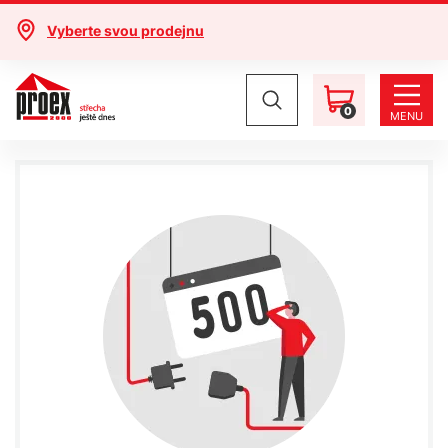
Vyberte svou prodejnu
0
MENU