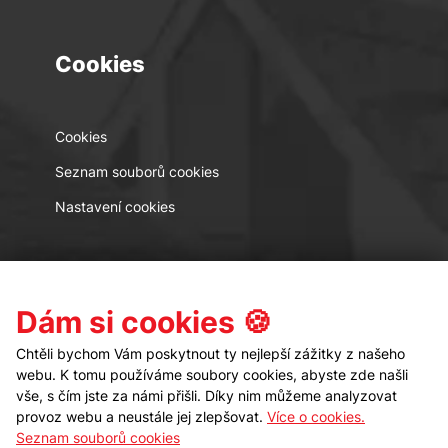
Cookies
Cookies
Seznam souborů cookies
Nastavení cookies
Kontakt
Sledujte nás
Dám si cookies 🍪
Chtěli bychom Vám poskytnout ty nejlepší zážitky z našeho
webu. K tomu používáme soubory cookies, abyste zde našli
vše, s čím jste za námi přišli. Díky nim můžeme analyzovat
provoz webu a neustále jej zlepšovat.
Více o cookies.
Seznam souborů cookies