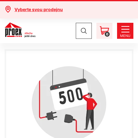
Vyberte svou prodejnu
0
MENU