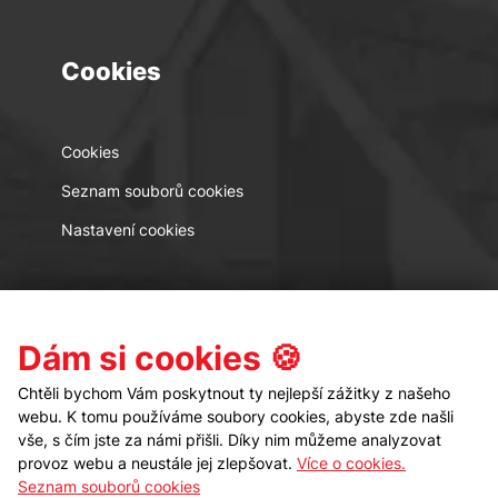
Cookies
Cookies
Seznam souborů cookies
Nastavení cookies
Kontakt
Sledujte nás
Dám si cookies 🍪
Chtěli bychom Vám poskytnout ty nejlepší zážitky z našeho
webu. K tomu používáme soubory cookies, abyste zde našli
vše, s čím jste za námi přišli. Díky nim můžeme analyzovat
provoz webu a neustále jej zlepšovat.
Více o cookies.
Seznam souborů cookies