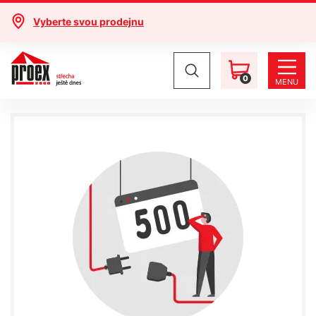
Vyberte svou prodejnu
0
MENU