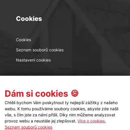
Cookies
Cookies
Seznam souborů cookies
Nastavení cookies
Kontakt
Sledujte nás
Dám si cookies 🍪
Chtěli bychom Vám poskytnout ty nejlepší zážitky z našeho
webu. K tomu používáme soubory cookies, abyste zde našli
vše, s čím jste za námi přišli. Díky nim můžeme analyzovat
provoz webu a neustále jej zlepšovat.
Více o cookies.
Seznam souborů cookies