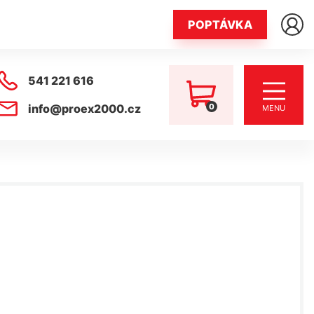
POPTÁVKA
541 221 616
0
info@proex2000.cz
MENU