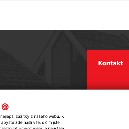
Kontakt
 🍪
nejlepší zážitky z našeho webu. K
byste zde našli vše, s čím jste
analyzovat provoz webu a neustále