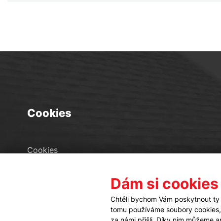
Cookies
Cookies
Seznam souborů cookies
Dám si cookies
Nastavení cookies
Chtěli bychom Vám poskytnout ty 
tomu používáme soubory cookies, a
za námi přišli. Díky nim můžeme 