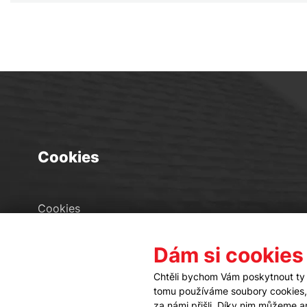
Cookies
Cookies
Seznam souborů cookies
Dám si cookies
Nastavení cookies
Chtěli bychom Vám poskytnout ty 
tomu používáme soubory cookies, a
za námi přišli. Díky nim můžeme 