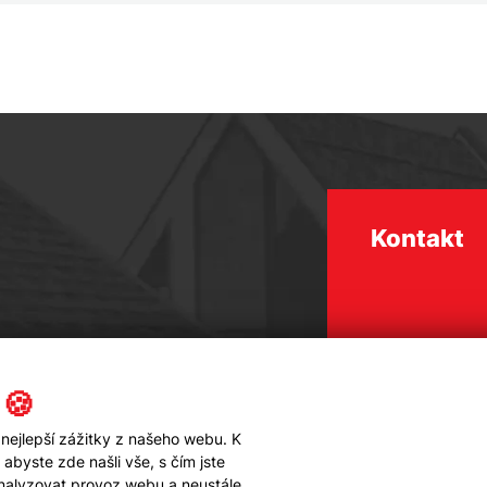
Kontakt
 🍪
nejlepší zážitky z našeho webu. K
byste zde našli vše, s čím jste
analyzovat provoz webu a neustále