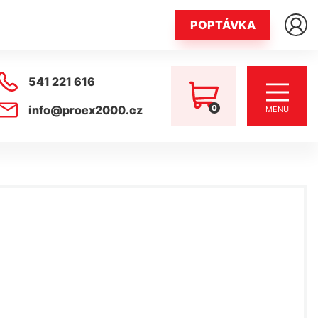
POPTÁVKA
541 221 616
0
info@proex2000.cz
MENU