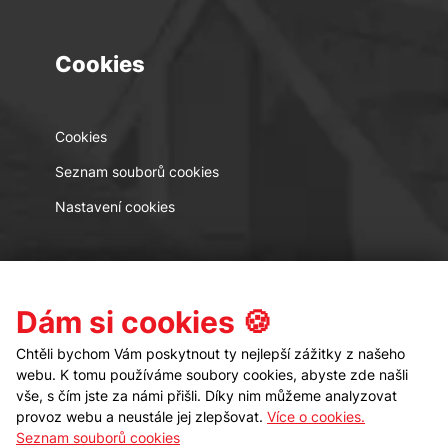
Cookies
Cookies
Seznam souborů cookies
Nastavení cookies
Kontakt
Sledujte nás
Dám si cookies 🍪
Chtěli bychom Vám poskytnout ty nejlepší zážitky z našeho
webu. K tomu používáme soubory cookies, abyste zde našli
vše, s čím jste za námi přišli. Díky nim můžeme analyzovat
provoz webu a neustále jej zlepšovat.
Více o cookies.
Seznam souborů cookies