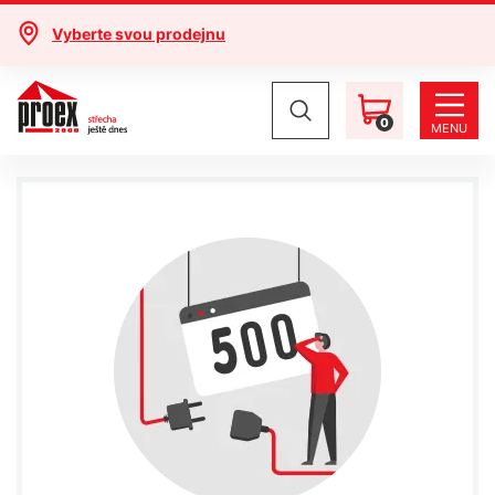
Vyberte svou prodejnu
0
MENU