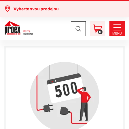
Vyberte svou prodejnu
0
MENU