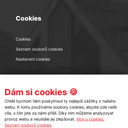
Cookies
Cookies
Seznam souborů cookies
Nastavení cookies
Kontakt
Sledujte nás
Dám si cookies 🍪
Chtěli bychom Vám poskytnout ty nejlepší zážitky z našeho
webu. K tomu používáme soubory cookies, abyste zde našli
vše, s čím jste za námi přišli. Díky nim můžeme analyzovat
provoz webu a neustále jej zlepšovat.
Více o cookies.
Seznam souborů cookies