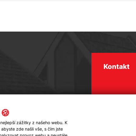
Kontakt
 🍪
nejlepší zážitky z našeho webu. K
byste zde našli vše, s čím jste
analyzovat provoz webu a neustále