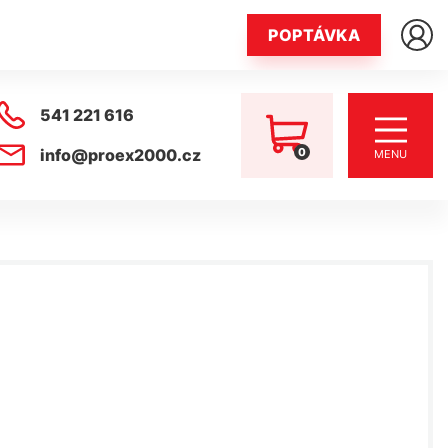
POPTÁVKA
541 221 616
0
info@proex2000.cz
MENU