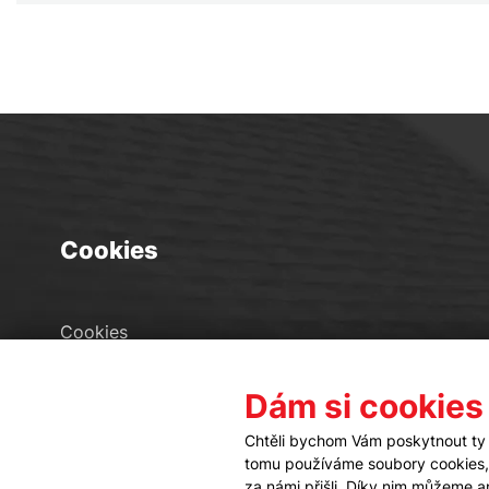
Cookies
Cookies
Seznam souborů cookies
Dám si cookies
Nastavení cookies
Chtěli bychom Vám poskytnout ty 
tomu používáme soubory cookies, a
za námi přišli. Díky nim můžeme 