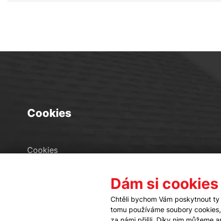
Cookies
Cookies
Seznam souborů cookies
Dám si cookies
Nastavení cookies
Chtěli bychom Vám poskytnout ty 
tomu používáme soubory cookies, a
za námi přišli. Díky nim můžeme 