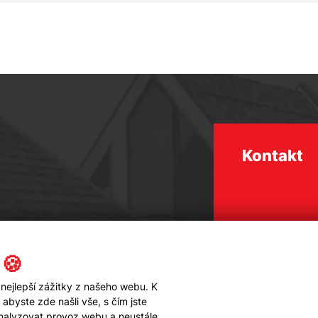
Kontakt
 🍪
nejlepší zážitky z našeho webu. K
byste zde našli vše, s čím jste
analyzovat provoz webu a neustále