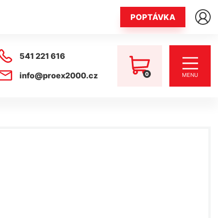
POPTÁVKA
541 221 616
0
info@proex2000.cz
MENU