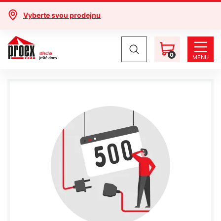
Vyberte svou prodejnu
0
MENU