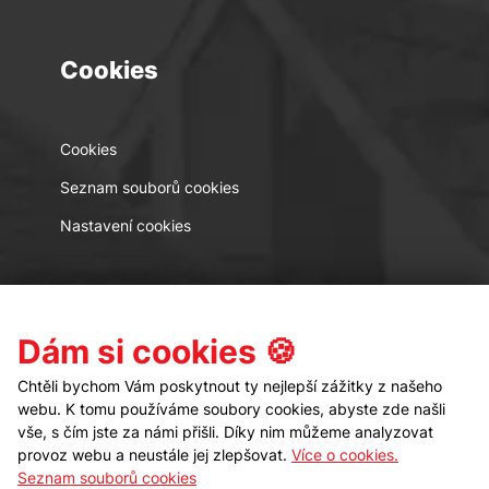
Cookies
Cookies
Seznam souborů cookies
Nastavení cookies
Kontakt
Sledujte nás
Dám si cookies 🍪
Chtěli bychom Vám poskytnout ty nejlepší zážitky z našeho
webu. K tomu používáme soubory cookies, abyste zde našli
vše, s čím jste za námi přišli. Díky nim můžeme analyzovat
provoz webu a neustále jej zlepšovat.
Více o cookies.
Seznam souborů cookies