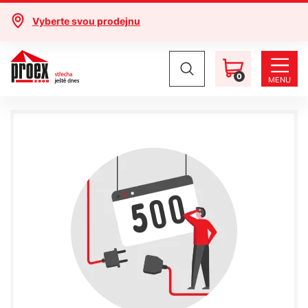
Vyberte svou prodejnu
0
MENU