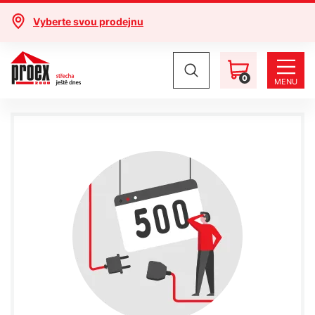
Vyberte svou prodejnu
0
MENU