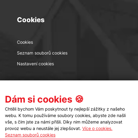
Cookies
Cookies
Seznam souborů cookies
Nastavení cookies
Kontakt
Sledujte nás
Dám si cookies 🍪
Chtěli bychom Vám poskytnout ty nejlepší zážitky z našeho
webu. K tomu používáme soubory cookies, abyste zde našli
vše, s čím jste za námi přišli. Díky nim můžeme analyzovat
provoz webu a neustále jej zlepšovat.
Více o cookies.
Seznam souborů cookies