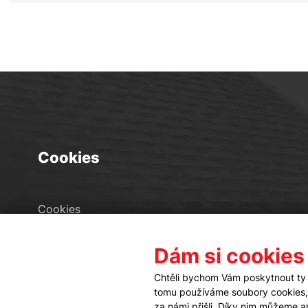
Cookies
Cookies
Seznam souborů cookies
Dám si cookies
Nastavení cookies
Chtěli bychom Vám poskytnout ty 
tomu používáme soubory cookies, a
za námi přišli. Díky nim můžeme 