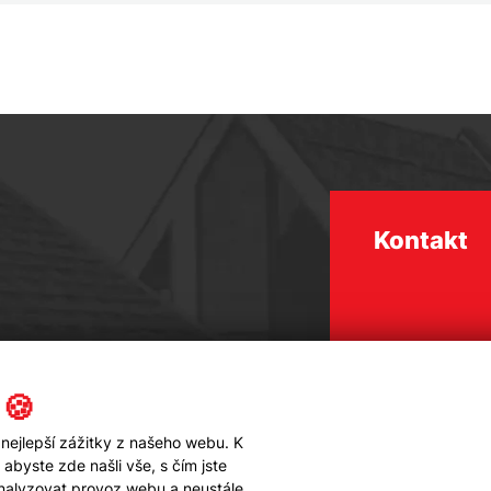
Kontakt
 🍪
nejlepší zážitky z našeho webu. K
byste zde našli vše, s čím jste
analyzovat provoz webu a neustále