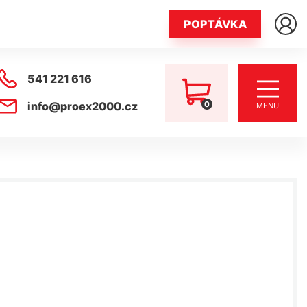
POPTÁVKA
541 221 616
0
info@proex2000.cz
MENU