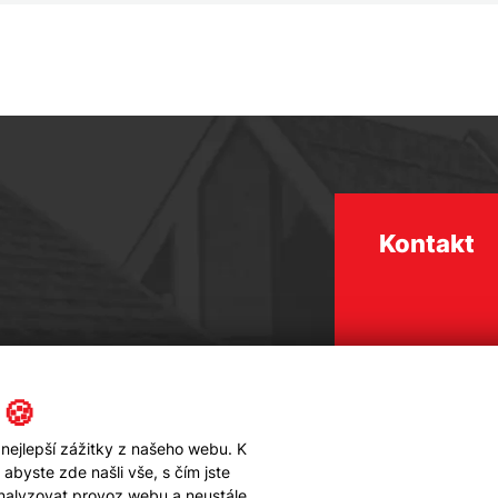
Kontakt
 🍪
nejlepší zážitky z našeho webu. K
byste zde našli vše, s čím jste
analyzovat provoz webu a neustále