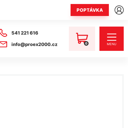
POPTÁVKA
541 221 616
0
info@proex2000.cz
MENU