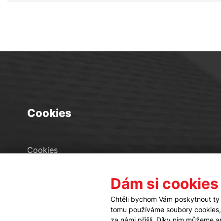
Cookies
Cookies
Seznam souborů cookies
Dám si cookies
Nastavení cookies
Chtěli bychom Vám poskytnout ty 
tomu používáme soubory cookies, a
za námi přišli. Díky nim můžeme 