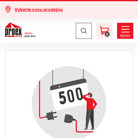
Vyberte svou prodejnu
0
MENU