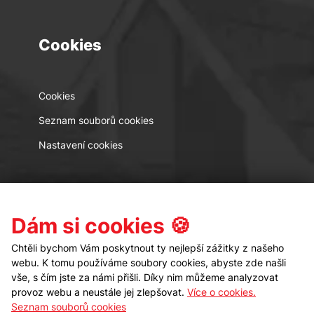
Cookies
Cookies
Seznam souborů cookies
Nastavení cookies
Kontakt
Sledujte nás
Dám si cookies 🍪
Chtěli bychom Vám poskytnout ty nejlepší zážitky z našeho
webu. K tomu používáme soubory cookies, abyste zde našli
vše, s čím jste za námi přišli. Díky nim můžeme analyzovat
provoz webu a neustále jej zlepšovat.
Více o cookies.
Seznam souborů cookies