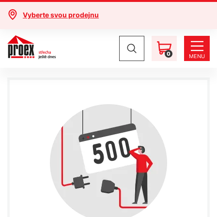
Vyberte svou prodejnu
0
MENU