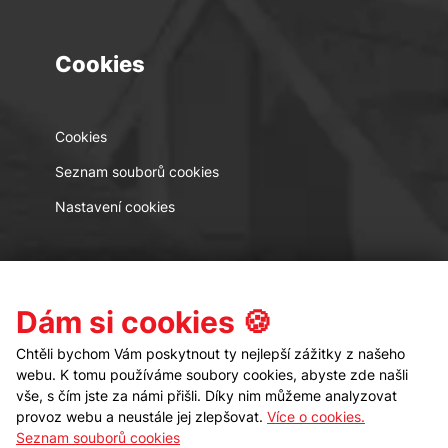
Cookies
Cookies
Seznam souborů cookies
Nastavení cookies
Kontakt
Sledujte nás
Dám si cookies 🍪
Chtěli bychom Vám poskytnout ty nejlepší zážitky z našeho
webu. K tomu používáme soubory cookies, abyste zde našli
vše, s čím jste za námi přišli. Díky nim můžeme analyzovat
provoz webu a neustále jej zlepšovat.
Více o cookies.
Seznam souborů cookies