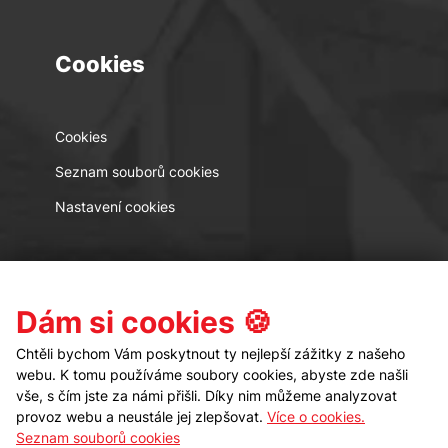
Cookies
Cookies
Seznam souborů cookies
Nastavení cookies
Kontakt
Sledujte nás
Dám si cookies 🍪
Chtěli bychom Vám poskytnout ty nejlepší zážitky z našeho
webu. K tomu používáme soubory cookies, abyste zde našli
vše, s čím jste za námi přišli. Díky nim můžeme analyzovat
provoz webu a neustále jej zlepšovat.
Více o cookies.
Seznam souborů cookies