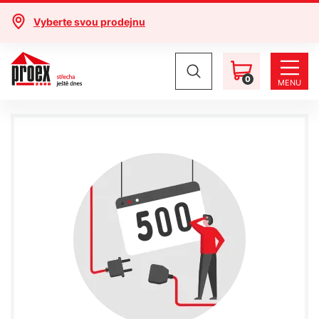
Vyberte svou prodejnu
0
MENU