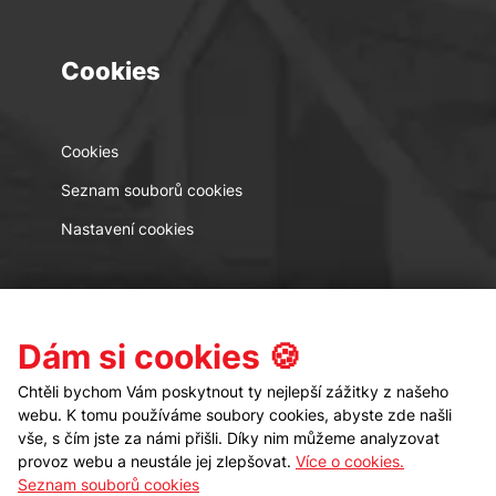
Cookies
Cookies
Seznam souborů cookies
Nastavení cookies
Kontakt
Sledujte nás
Dám si cookies 🍪
Chtěli bychom Vám poskytnout ty nejlepší zážitky z našeho
webu. K tomu používáme soubory cookies, abyste zde našli
vše, s čím jste za námi přišli. Díky nim můžeme analyzovat
provoz webu a neustále jej zlepšovat.
Více o cookies.
Seznam souborů cookies