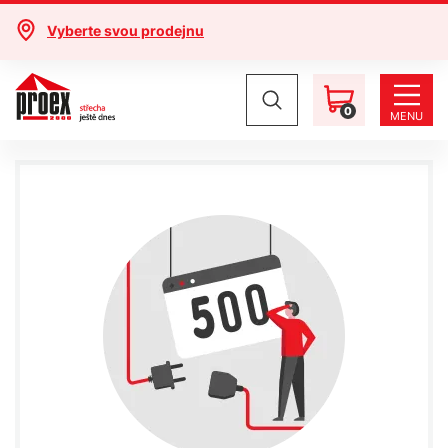
Vyberte svou prodejnu
0
MENU