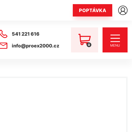
POPTÁVKA
541 221 616
0
info@proex2000.cz
MENU