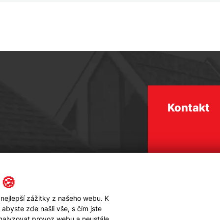
Kontakt
 🍪
nejlepší zážitky z našeho webu. K
byste zde našli vše, s čím jste
analyzovat provoz webu a neustále