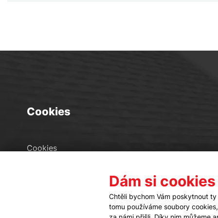
Cookies
Cookies
Seznam souborů cookies
Dám si cookies
Nastavení cookies
Chtěli bychom Vám poskytnout ty 
tomu používáme soubory cookies, a
za námi přišli. Díky nim můžeme 