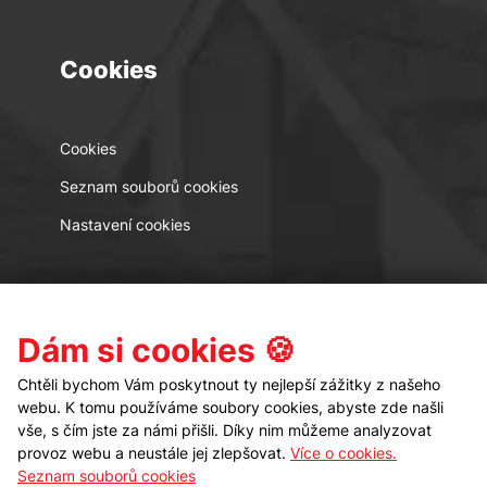
Cookies
Cookies
Seznam souborů cookies
Nastavení cookies
Kontakt
Sledujte nás
Dám si cookies 🍪
Chtěli bychom Vám poskytnout ty nejlepší zážitky z našeho
webu. K tomu používáme soubory cookies, abyste zde našli
vše, s čím jste za námi přišli. Díky nim můžeme analyzovat
provoz webu a neustále jej zlepšovat.
Více o cookies.
Seznam souborů cookies