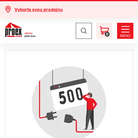
Vyberte svou prodejnu
0
MENU