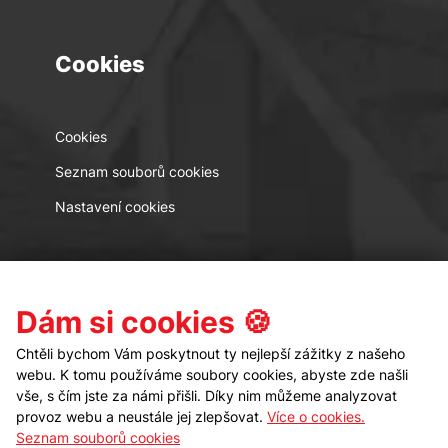
Cookies
Cookies
Seznam souborů cookies
Nastavení cookies
Kontakt
Sledujte nás
Dám si cookies 🍪
Chtěli bychom Vám poskytnout ty nejlepší zážitky z našeho
webu. K tomu používáme soubory cookies, abyste zde našli
vše, s čím jste za námi přišli. Díky nim můžeme analyzovat
provoz webu a neustále jej zlepšovat.
Více o cookies.
Seznam souborů cookies