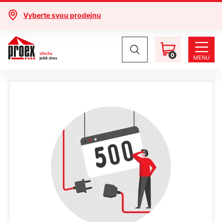
Vyberte svou prodejnu
0
MENU