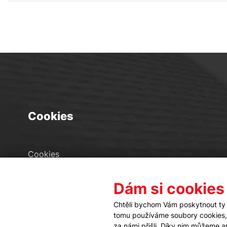
Cookies
Cookies
Seznam souborů cookies
Dám si cookies
Nastavení cookies
Chtěli bychom Vám poskytnout ty 
tomu používáme soubory cookies, a
za námi přišli. Díky nim můžeme 