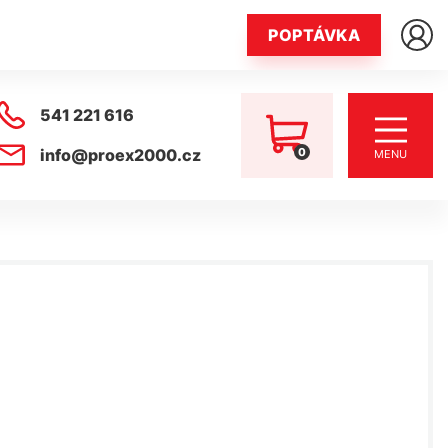
POPTÁVKA
541 221 616
0
info@proex2000.cz
MENU