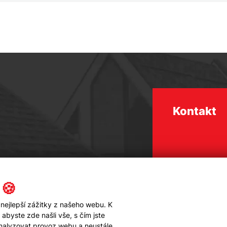
Kontakt
 🍪
nejlepší zážitky z našeho webu. K
byste zde našli vše, s čím jste
analyzovat provoz webu a neustále