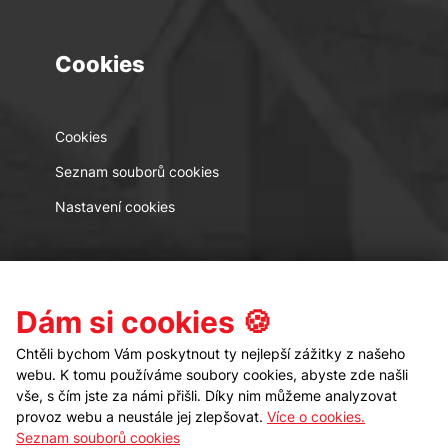
Cookies
Cookies
Seznam souborů cookies
Nastavení cookies
Kontakt
Sledujte nás
Dám si cookies 🍪
Chtěli bychom Vám poskytnout ty nejlepší zážitky z našeho
webu. K tomu používáme soubory cookies, abyste zde našli
vše, s čím jste za námi přišli. Díky nim můžeme analyzovat
provoz webu a neustále jej zlepšovat.
Více o cookies.
Seznam souborů cookies