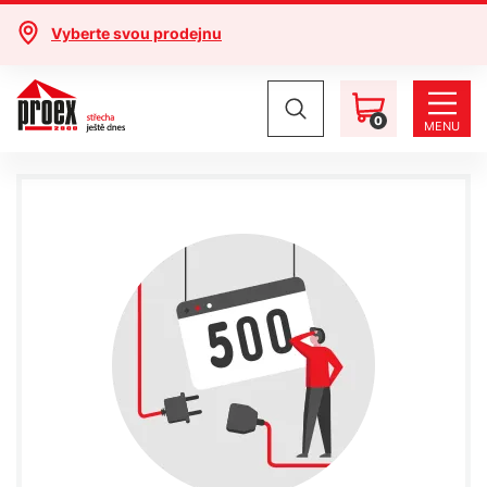
Vyberte svou prodejnu
0
MENU