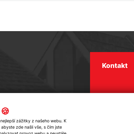
Kontakt
 🍪
nejlepší zážitky z našeho webu. K
byste zde našli vše, s čím jste
analyzovat provoz webu a neustále