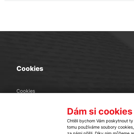
Cookies
Cookies
Seznam souborů cookies
Dám si cookies
Nastavení cookies
Chtěli bychom Vám poskytnout ty 
tomu používáme soubory cookies, a
za námi přišli. Díky nim můžeme 