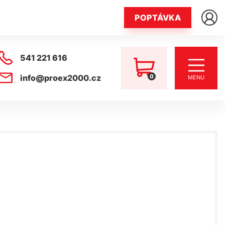
POPTÁVKA
541 221 616
0
info@proex2000.cz
MENU