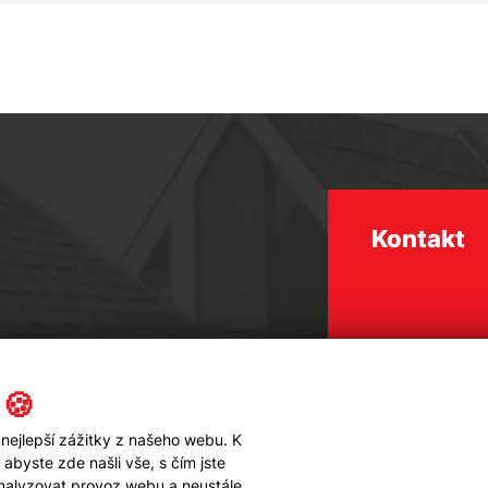
Kontakt
 🍪
nejlepší zážitky z našeho webu. K
byste zde našli vše, s čím jste
analyzovat provoz webu a neustále