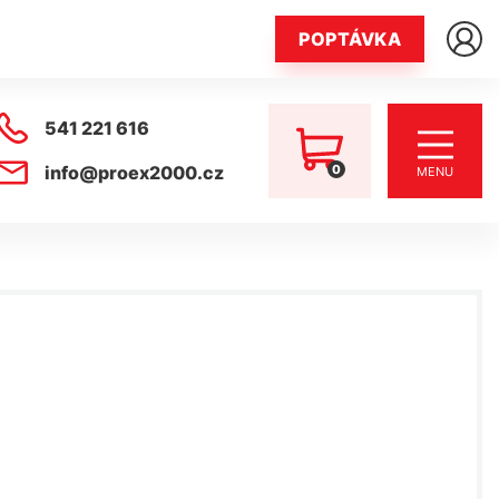
POPTÁVKA
541 221 616
0
info@proex2000.cz
MENU