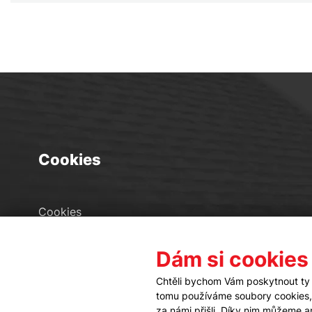
Cookies
Cookies
Seznam souborů cookies
Dám si cookies
Nastavení cookies
Chtěli bychom Vám poskytnout ty 
tomu používáme soubory cookies, a
za námi přišli. Díky nim můžeme 