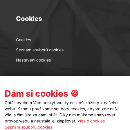
Cookies
Cookies
Seznam souborů cookies
Nastavení cookies
Kontakt
Sledujte nás
Dám si cookies 🍪
Chtěli bychom Vám poskytnout ty nejlepší zážitky z našeho
webu. K tomu používáme soubory cookies, abyste zde našli
vše, s čím jste za námi přišli. Díky nim můžeme analyzovat
provoz webu a neustále jej zlepšovat.
Více o cookies.
Seznam souborů cookies