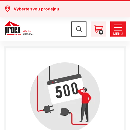
Vyberte svou prodejnu
0
MENU