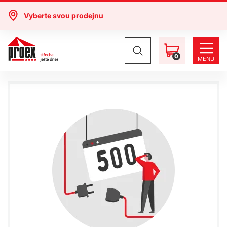
Vyberte svou prodejnu
0
MENU