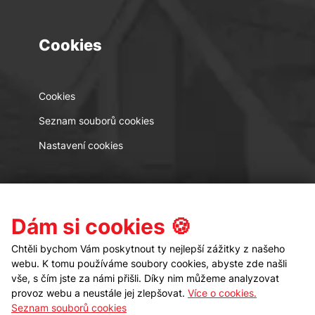
Cookies
Cookies
Seznam souborů cookies
Nastavení cookies
Kontakt
Sledujte nás
Dám si cookies 🍪
Chtěli bychom Vám poskytnout ty nejlepší zážitky z našeho
webu. K tomu používáme soubory cookies, abyste zde našli
vše, s čím jste za námi přišli. Díky nim můžeme analyzovat
provoz webu a neustále jej zlepšovat.
Více o cookies.
Seznam souborů cookies