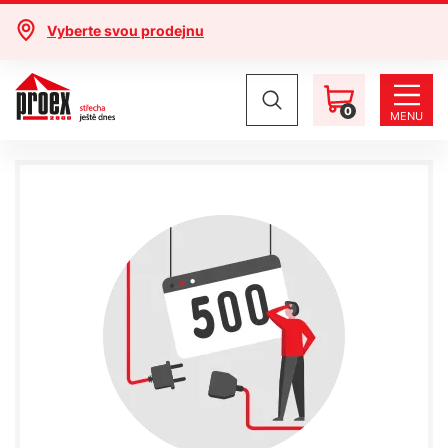
Vyberte svou prodejnu
0
MENU