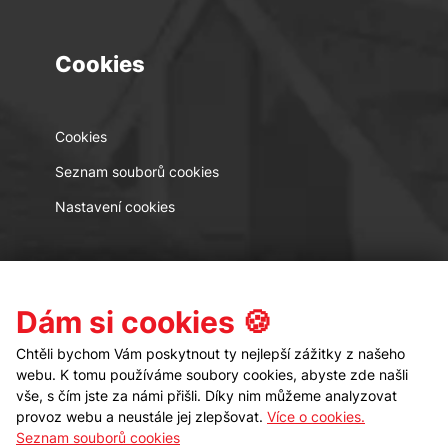
Cookies
Cookies
Seznam souborů cookies
Nastavení cookies
Kontakt
Sledujte nás
Dám si cookies 🍪
Chtěli bychom Vám poskytnout ty nejlepší zážitky z našeho
webu. K tomu používáme soubory cookies, abyste zde našli
vše, s čím jste za námi přišli. Díky nim můžeme analyzovat
provoz webu a neustále jej zlepšovat.
Více o cookies.
Seznam souborů cookies