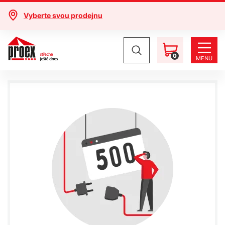
Vyberte svou prodejnu
0
MENU