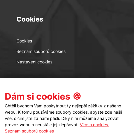
Cookies
Cookies
Seznam souborů cookies
Nastavení cookies
Kontakt
Sledujte nás
Dám si cookies 🍪
Chtěli bychom Vám poskytnout ty nejlepší zážitky z našeho
webu. K tomu používáme soubory cookies, abyste zde našli
vše, s čím jste za námi přišli. Díky nim můžeme analyzovat
provoz webu a neustále jej zlepšovat.
Více o cookies.
Seznam souborů cookies