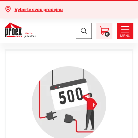
Vyberte svou prodejnu
0
MENU