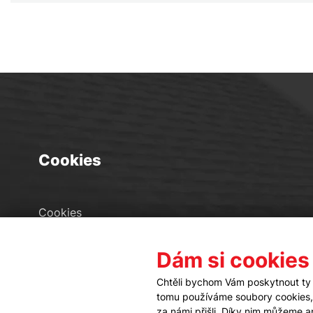
Cookies
Cookies
Seznam souborů cookies
Dám si cookies
Nastavení cookies
Chtěli bychom Vám poskytnout ty 
tomu používáme soubory cookies, a
za námi přišli. Díky nim můžeme 