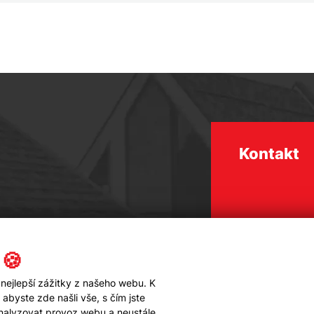
Kontakt
 🍪
nejlepší zážitky z našeho webu. K
byste zde našli vše, s čím jste
analyzovat provoz webu a neustále