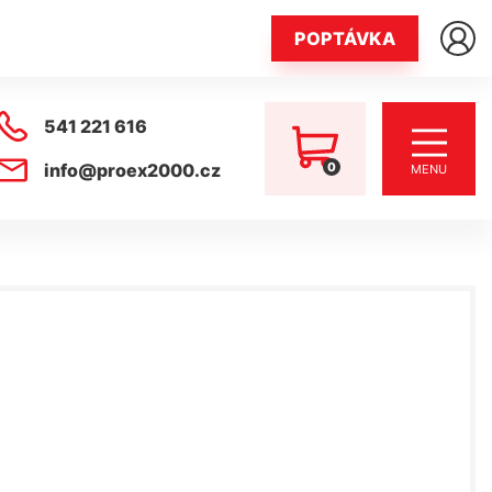
POPTÁVKA
541 221 616
0
info@proex2000.cz
MENU