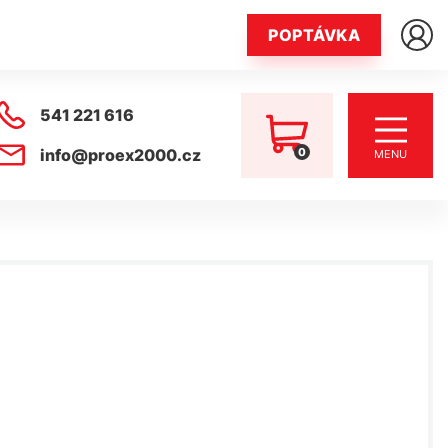
POPTÁVKA
541 221 616
0
info@proex2000.cz
MENU