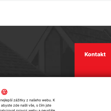
Kontakt
 🍪
nejlepší zážitky z našeho webu. K
byste zde našli vše, s čím jste
analyzovat provoz webu a neustále