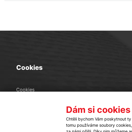
Cookies
Cookies
Seznam souborů cookies
Dám si cookies
Nastavení cookies
Chtěli bychom Vám poskytnout ty 
tomu používáme soubory cookies, a
za námi přišli. Díky nim můžeme 