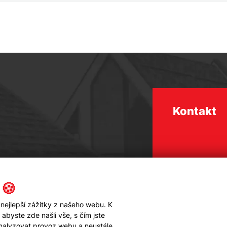
Kontakt
 🍪
nejlepší zážitky z našeho webu. K
byste zde našli vše, s čím jste
analyzovat provoz webu a neustále