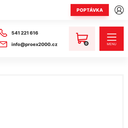
POPTÁVKA
541 221 616
0
info@proex2000.cz
MENU