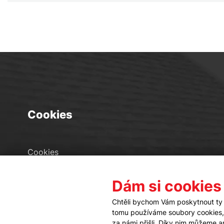
Cookies
Cookies
Seznam souborů cookies
Dám si cookies
Nastavení cookies
Chtěli bychom Vám poskytnout ty 
tomu používáme soubory cookies, a
za námi přišli. Díky nim můžeme 