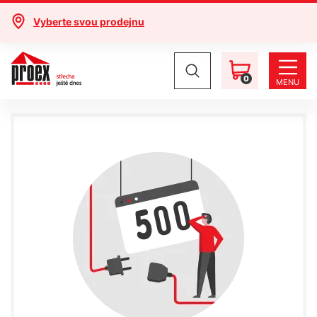
Vyberte svou prodejnu
0
MENU