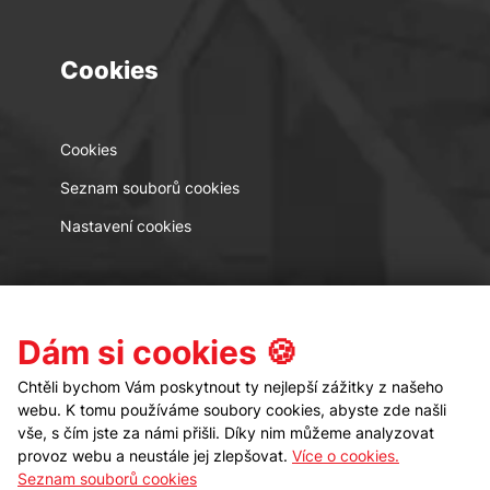
Cookies
Cookies
Seznam souborů cookies
Nastavení cookies
Kontakt
Sledujte nás
Dám si cookies 🍪
Chtěli bychom Vám poskytnout ty nejlepší zážitky z našeho
webu. K tomu používáme soubory cookies, abyste zde našli
vše, s čím jste za námi přišli. Díky nim můžeme analyzovat
provoz webu a neustále jej zlepšovat.
Více o cookies.
Seznam souborů cookies