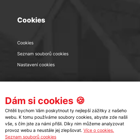
Cookies
Cookies
Seznam souborů cookies
Nastavení cookies
Kontakt
Sledujte nás
Dám si cookies 🍪
Chtěli bychom Vám poskytnout ty nejlepší zážitky z našeho
webu. K tomu používáme soubory cookies, abyste zde našli
vše, s čím jste za námi přišli. Díky nim můžeme analyzovat
provoz webu a neustále jej zlepšovat.
Více o cookies.
Seznam souborů cookies