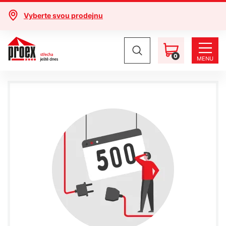
Vyberte svou prodejnu
0
MENU