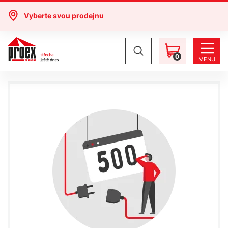
Vyberte svou prodejnu
0
MENU