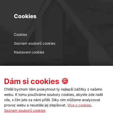
Cookies
Cookies
Seznam souborů cookies
Nastavení cookies
Kontakt
Sledujte nás
Dám si cookies 🍪
Chtěli bychom Vám poskytnout ty nejlepší zážitky z našeho
webu. K tomu používáme soubory cookies, abyste zde našli
vše, s čím jste za námi přišli. Díky nim můžeme analyzovat
provoz webu a neustále jej zlepšovat.
Více o cookies.
Seznam souborů cookies