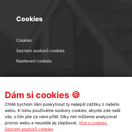
Cookies
Cookies
Seznam souborů cookies
Nastavení cookies
Kontakt
Sledujte nás
Dám si cookies 🍪
Chtěli bychom Vám poskytnout ty nejlepší zážitky z našeho
webu. K tomu používáme soubory cookies, abyste zde našli
vše, s čím jste za námi přišli. Díky nim můžeme analyzovat
provoz webu a neustále jej zlepšovat.
Více o cookies.
Seznam souborů cookies