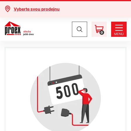
Vyberte svou prodejnu
0
MENU