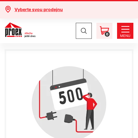
Vyberte svou prodejnu
0
MENU