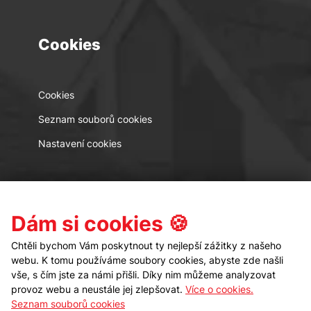
Cookies
Cookies
Seznam souborů cookies
Nastavení cookies
Kontakt
Sledujte nás
Dám si cookies 🍪
Chtěli bychom Vám poskytnout ty nejlepší zážitky z našeho
webu. K tomu používáme soubory cookies, abyste zde našli
vše, s čím jste za námi přišli. Díky nim můžeme analyzovat
provoz webu a neustále jej zlepšovat.
Více o cookies.
Seznam souborů cookies