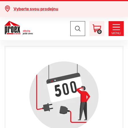
Vyberte svou prodejnu
0
MENU