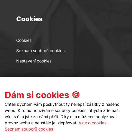
Cookies
Cookies
Seznam souborů cookies
Nastavení cookies
Kontakt
Sledujte nás
Dám si cookies 🍪
Chtěli bychom Vám poskytnout ty nejlepší zážitky z našeho
webu. K tomu používáme soubory cookies, abyste zde našli
vše, s čím jste za námi přišli. Díky nim můžeme analyzovat
provoz webu a neustále jej zlepšovat.
Více o cookies.
Seznam souborů cookies