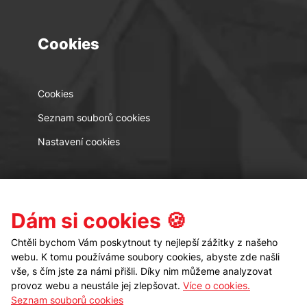
Cookies
Cookies
Seznam souborů cookies
Nastavení cookies
Kontakt
Sledujte nás
Dám si cookies 🍪
Chtěli bychom Vám poskytnout ty nejlepší zážitky z našeho
webu. K tomu používáme soubory cookies, abyste zde našli
vše, s čím jste za námi přišli. Díky nim můžeme analyzovat
provoz webu a neustále jej zlepšovat.
Více o cookies.
Seznam souborů cookies