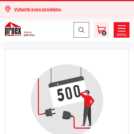
Vyberte svou prodejnu
0
MENU