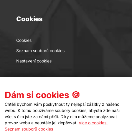
Cookies
Cookies
Seznam souborů cookies
Nastavení cookies
Kontakt
Sledujte nás
Dám si cookies 🍪
Chtěli bychom Vám poskytnout ty nejlepší zážitky z našeho
webu. K tomu používáme soubory cookies, abyste zde našli
vše, s čím jste za námi přišli. Díky nim můžeme analyzovat
provoz webu a neustále jej zlepšovat.
Více o cookies.
Seznam souborů cookies