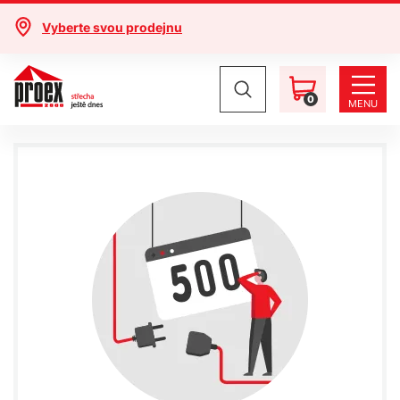
Vyberte svou prodejnu
0
MENU